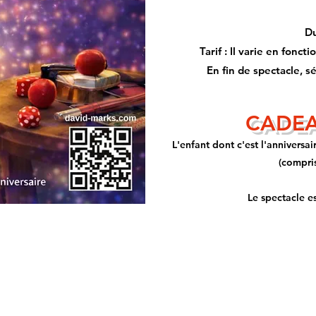
Du
Tarif : Il varie en fon
En fin de spectacle, s
CADEA
L'enfant dont c'est l'anniversa
(compris
Le spectacle es