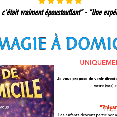
 c'était vraiment époustouflant" - "Une expér
MAGIE À DOMI
UNIQUEMEN
Je vous propose de venir directe
votre (vos) e
"Prépar
Les enfants devront participer 