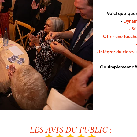
Voici quelques
-
Dynami
- St
- Offrir une touch
- Intégrer du close
Ou simplement offr
LES AVIS DU PUBLIC :